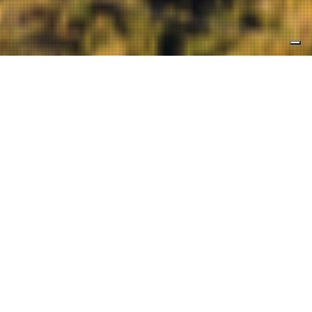
Luoghi da
visitare
CASTELMOLA
Sopra Taormina alle falde del monte,